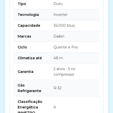
Tipo
Duto
Tecnologia
Inverter
Capacidade
36.000 btus
Marcas
Daikin
Ciclo
Quente e Frio
Climatiza até
48 m
2 anos - 5 no
Garantia
compressor
Gás
R-32
Refrigerante
Classificação
Energética
A
INMETRO