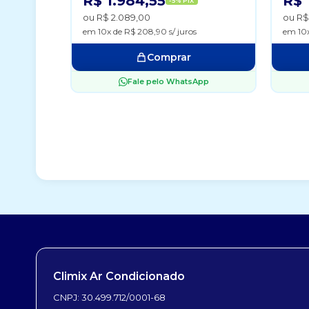
R$ 1.984,55
R$ 
-5% PIX
ou R$ 2.089,00
ou R$
em 10x de R$ 208,90 s/ juros
em 10x
Comprar
Fale pelo WhatsApp
Climix Ar Condicionado
CNPJ: 30.499.712/0001-68