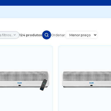
 filtros...
124 produtos
Ordenar: