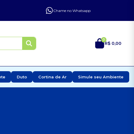
Chame no Whatsapp
0
R$ 0,00
ete
Duto
Cortina de Ar
Simule seu Ambiente