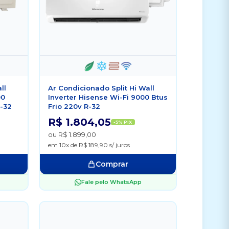
ll
Ar Condicionado Split Hi Wall
00
Inverter Hisense Wi-Fi 9000 Btus
R-32
Frio 220v R-32
R$ 1.804,05
-5% PIX
ou R$ 1.899,00
em 10x de R$ 189,90 s/ juros
Comprar
Fale pelo WhatsApp