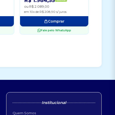
R$ 1.984,55
-5% PIX
ou R$ 2.089,00
em 10x de R$ 208,90 s/ juros
Comprar
Fale pelo WhatsApp
Institucional
Quem Somos