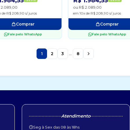
1.984,55
R$ 1.984,55
-5% PIX
-5% PIX
 2.089,00
ou R$ 2.089,00
 de R$ 208,90 s/ juros
em 10x de R$ 208,90 s/ juros
Comprar
Comprar
Fale pelo WhatsApp
Fale pelo WhatsApp
1
2
3
...
8
Atendimento
Seg à Sex das 08 às 18hs