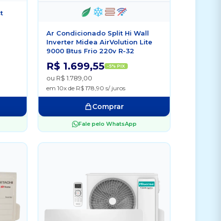
t
Ar Condicionado Split Hi Wall
Inverter Midea AirVolution Lite
9000 Btus Frio 220v R-32
R$ 1.699,55
-5% PIX
ou R$ 1.789,00
em 10x de R$ 178,90 s/ juros
Comprar
Fale pelo WhatsApp