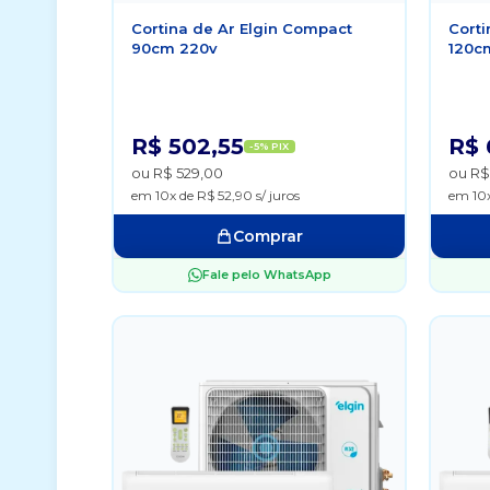
Cortina de Ar Elgin Compact
Corti
90cm 220v
120c
R$ 502,55
R$ 
-5% PIX
ou R$ 529,00
ou R$
em 10x de R$ 52,90 s/ juros
em 10x
Comprar
Fale pelo WhatsApp