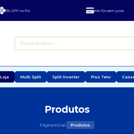
5% OFF no Pix
Até 10x sem juros
Loja
Multi Split
Split Inverter
Piso Teto
Cass
Produtos
›
Página Inicial
Produtos