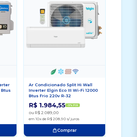
erter
Ar Condicionado Split Hi Wall
 Btus
Inverter Elgin Eco III Wi-Fi 12000
Btus Frio 220v R-32
R$ 1.984,55
-5% PIX
ou R$ 2.089,00
em 10x de R$ 208,90 s/ juros
Comprar