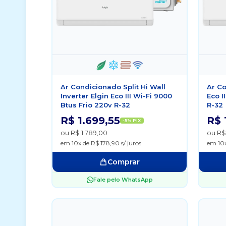
Ar Condicionado Split Hi Wall
Ar Co
Inverter Elgin Eco III Wi-Fi 9000
Eco I
Btus Frio 220v R-32
R-32
R$ 1.699,55
R$ 
-5% PIX
ou R$ 1.789,00
ou R$ 
em 10x de R$ 178,90 s/ juros
em 10x
Comprar
Fale pelo WhatsApp