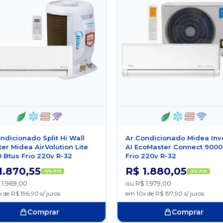
ndicionado Split Hi Wall
Ar Condicionado Midea Inv
ter Midea AirVolution Lite
AI EcoMaster Connect 9000
 Btus Frio 220v R-32
Frio 220v R-32
1.870,55
R$ 1.880,05
-5% PIX
-5% PIX
 1.969,00
ou R$ 1.979,00
 de R$ 196,90 s/ juros
em 10x de R$ 197,90 s/ juros
Comprar
Comprar