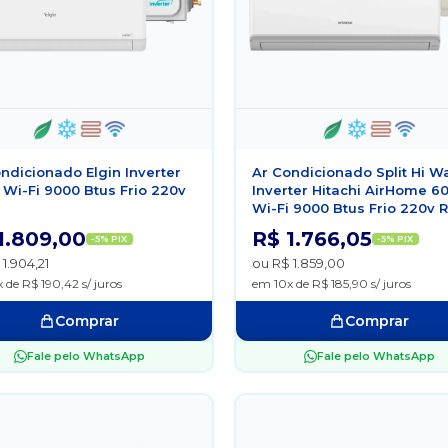
ndicionado Elgin Inverter
Ar Condicionado Split Hi Wa
I Wi-Fi 9000 Btus Frio 220v
Inverter Hitachi AirHome 6
Wi-Fi 9000 Btus Frio 220v 
1.809,00
R$ 1.766,05
-5% PIX
-5% PIX
1.904,21
ou R$ 1.859,00
 de R$ 190,42 s/ juros
em 10x de R$ 185,90 s/ juros
Comprar
Comprar
Fale pelo WhatsApp
Fale pelo WhatsApp