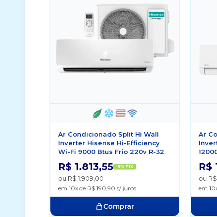
Ar Condicionado Split Hi Wall
Ar Co
Inverter Hisense Hi-Efficiency
Inver
Wi-Fi 9000 Btus Frio 220v R-32
12000
R$ 1.813,55
R$ 
-5% PIX
ou R$ 1.909,00
ou R$
em 10x de R$ 190,90 s/ juros
em 10x
Comprar