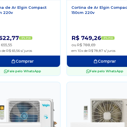
na de Ar Elgin Compact
Cortina de Ar Elgin Compac
m 220v
150cm 220v
622,77
R$ 749,26
-5% PIX
-5% PIX
 655,55
ou R$ 788,69
 de R$ 65,56 s/ juros
em 10x de R$ 78,87 s/ juros
Comprar
Comprar
Fale pelo WhatsApp
Fale pelo WhatsApp